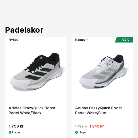
Padelskor
Nyhet
Kampanj
-25%
Adidas CrazyQuick Boost
Adidas CrazyQuick Boost
Padel White/Black
Padel White/Blue
1 799 kr
1 349 kr
1 799 kr
I lager
I lager