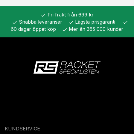
Fri frakt från 699 kr
check
Snabba leveranser
Lägsta prisgaranti
check
check
check
60 dagar öppet köp
Mer än 365 000 kunder
check
KUNDSERVICE