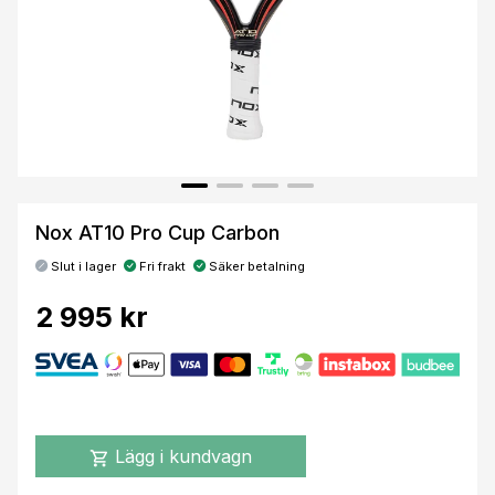
Nox AT10 Pro Cup Carbon
Slut i lager
Fri frakt
Säker betalning
2 995 kr
Lägg i kundvagn
shopping_cart