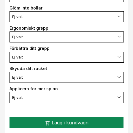
Glöm inte bollar!
Ej valt
Ergonomiskt grepp
Ej valt
Förbättra ditt grepp
Ej valt
Skydda ditt racket
Ej valt
Applicera för mer spinn
Ej valt
Lägg i kundvagn
shopping_cart