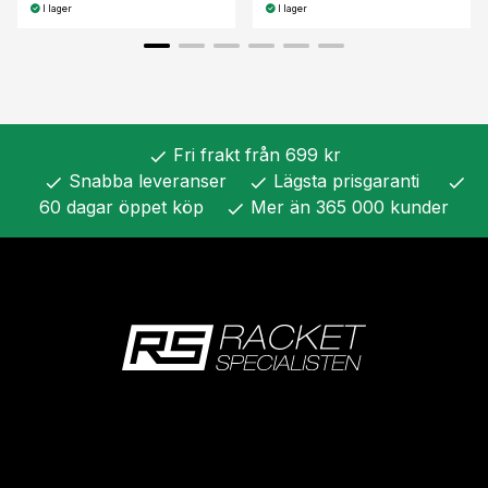
I lager
I lager
Fri frakt från 699 kr
check
Snabba leveranser
Lägsta prisgaranti
check
check
check
60 dagar öppet köp
Mer än 365 000 kunder
check