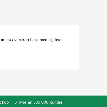
t som du även kan bära med dig över
t köp
Mer än 365 000 kunder
check