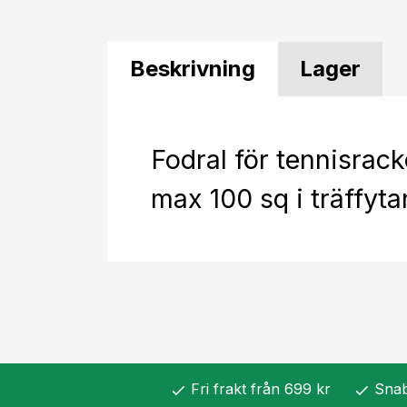
Beskrivning
Lager
Fodral för tennisrac
max 100 sq i träffyta
Fri frakt från 699 kr
Snab
check
check