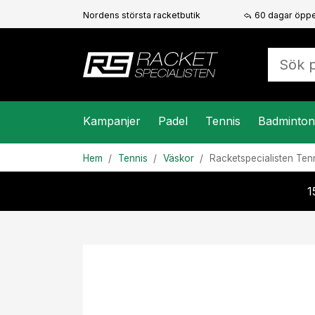
Nordens största racketbutik
60 dagar öppe
Kampanjer
Padel
Tennis
Badminton
Hem
Tennis
Väskor
Racketspecialisten
Ten
1