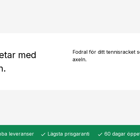
Fodral för ditt tennisracke
ketar med
axeln.
n.
ba leveranser
Lägsta prisgaranti
60 dagar öppe
check
check