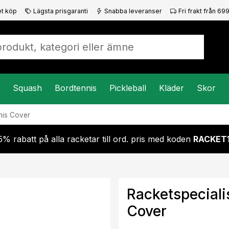
t köp
Lägsta prisgaranti
Snabba leveranser
Fri frakt från 699
Squash
Bordtennis
Pickleball
Kläder
Skor
nis Cover
5% rabatt på alla racketar till ord. pris med koden
RACKET
Racketspeciali
Cover