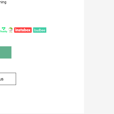
ning
?
us