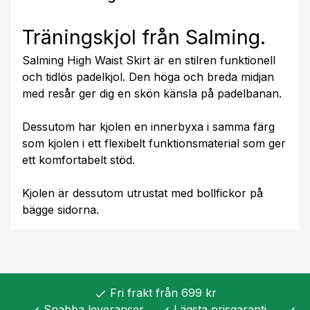
Träningskjol från Salming.
Salming High Waist Skirt är en stilren funktionell
och tidlös padelkjol. Den höga och breda midjan
med resår ger dig en skön känsla på padelbanan.
Dessutom har kjolen en innerbyxa i samma färg
som kjolen i ett flexibelt funktionsmaterial som ger
ett komfortabelt stöd.
Kjolen är dessutom utrustat med bollfickor på
bägge sidorna.
Fri frakt från 699 kr
check
Snabba leveranser
Lägsta prisgaranti