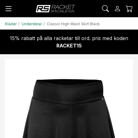
Kläder
Underdelar
Classic High Waist Skirt Black
15% rabatt på alla racketar till ord. pris med koden
RACKET15