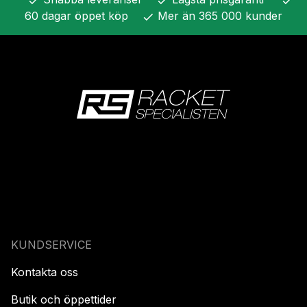
check
check
check
60 dagar öppet köp
Mer än 365 000 kunder
check
KUNDSERVICE
Kontakta oss
Butik och öppettider