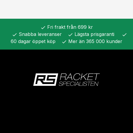
Fri frakt från 699 kr
check
Snabba leveranser
Lägsta prisgaranti
check
check
check
60 dagar öppet köp
Mer än 365 000 kunder
check