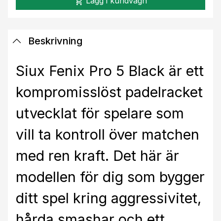
Lägg i kundvagn
shopping_cart
Beskrivning
Siux Fenix Pro 5 Black är ett
kompromisslöst padelracket
utvecklat för spelare som
vill ta kontroll över matchen
med ren kraft. Det här är
modellen för dig som bygger
ditt spel kring aggressivitet,
hårda smashar och ett