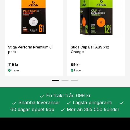
Stiga Perform Premium 6-
Stiga Cup Ball ABS x12
pack
Orange
119 kr
99 kr
I lager
I lager
Fri frakt från 699 kr
check
Snabba leveranser
Lägsta prisgaranti
check
check
check
60 dagar öppet köp
Mer än 365 000 kunder
check