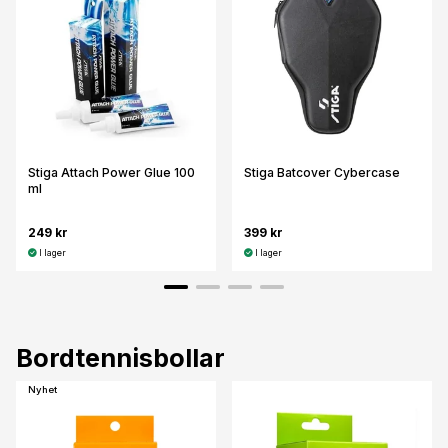
Stiga Attach Power Glue 100
Stiga Batcover Cybercase
ml
249 kr
399 kr
I lager
I lager
Bordtennisbollar
Nyhet