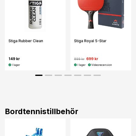
Stiga Rubber Clean
Stiga Royal 5-Star
149 kr
699 kr
899 kr
I lager
I lager
Videorecension
Bordtennistillbehör