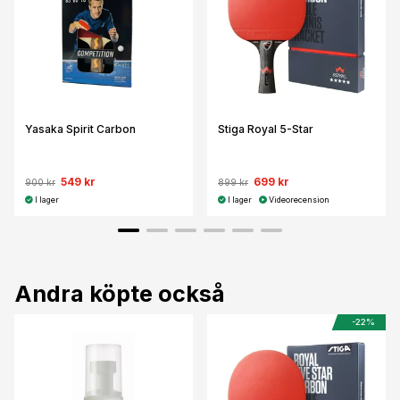
Yasaka Spirit Carbon
Stiga Royal 5-Star
549 kr
699 kr
900 kr
899 kr
I lager
I lager
Videorecension
Andra köpte också
-22%