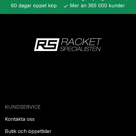
60 dagar öppet köp
Mer än 365 000 kunder
check
KUNDSERVICE
Kontakta oss
Butik och öppettider