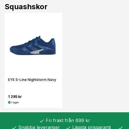
Squashskor
EYE S-Line Nightstorm Navy
1 295 kr
I lager
Fri frakt från 699 kr
check
Snabba leveranser
Lägsta prisgaranti
check
check
check