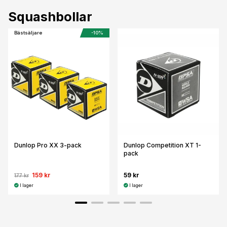
Squashbollar
Bästsäljare
-10%
Dunlop Pro XX 3-pack
Dunlop Competition XT 1-
pack
159 kr
59 kr
177 kr
I lager
I lager