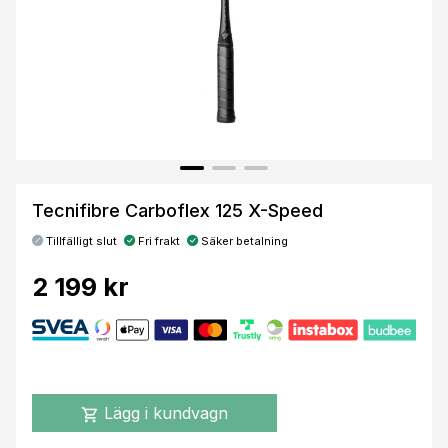
Tecnifibre Carboflex 125 X-Speed
Tillfälligt slut
Fri frakt
Säker betalning
2 199 kr
Lägg i kundvagn
shopping_cart