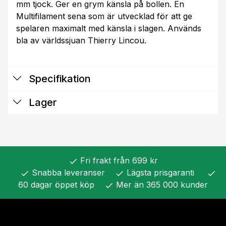
mm tjock. Ger en grym känsla på bollen. En
Multifilament sena som är utvecklad för att ge
spelaren maximalt med känsla i slagen. Används
bla av världssjuan Thierry Lincou.
Specifikation
Lager
Fri frakt från 699 kr
check
Snabba leveranser
Lägsta prisgaranti
check
check
check
60 dagar öppet köp
Mer än 365 000 kunder
check