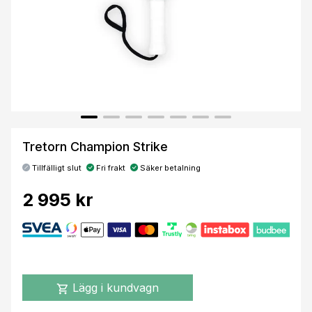
Tretorn Champion Strike
Tillfälligt slut
Fri frakt
Säker betalning
2 995 kr
Lägg i kundvagn
shopping_cart