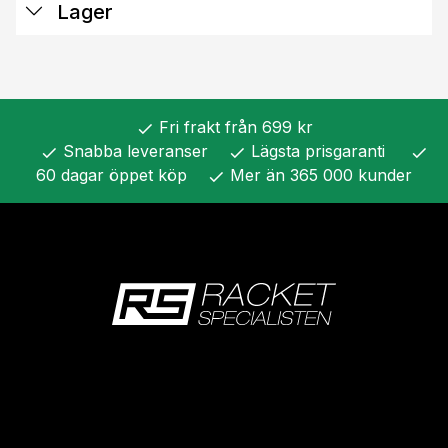
Lager
Fri frakt från 699 kr
check
Snabba leveranser
Lägsta prisgaranti
check
check
check
60 dagar öppet köp
Mer än 365 000 kunder
check