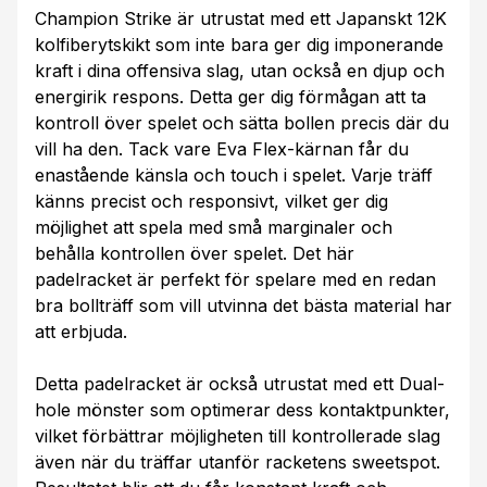
Champion Strike är utrustat med ett Japanskt 12K
kolfiberytskikt som inte bara ger dig imponerande
kraft i dina offensiva slag, utan också en djup och
energirik respons. Detta ger dig förmågan att ta
kontroll över spelet och sätta bollen precis där du
vill ha den. Tack vare Eva Flex-kärnan får du
enastående känsla och touch i spelet. Varje träff
känns precist och responsivt, vilket ger dig
möjlighet att spela med små marginaler och
behålla kontrollen över spelet. Det här
padelracket är perfekt för spelare med en redan
bra bollträff som vill utvinna det bästa material har
att erbjuda.
Detta padelracket är också utrustat med ett Dual-
hole mönster som optimerar dess kontaktpunkter,
vilket förbättrar möjligheten till kontrollerade slag
även när du träffar utanför racketens sweetspot.