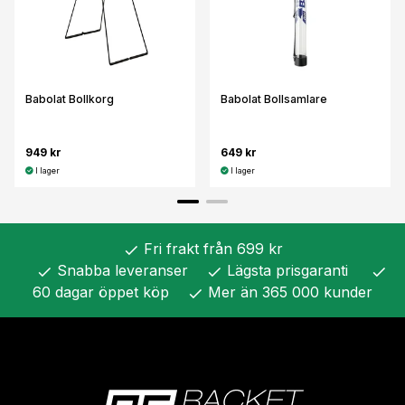
Babolat Bollkorg
Babolat Bollsamlare
949 kr
649 kr
I lager
I lager
Fri frakt från 699 kr
check
Snabba leveranser
Lägsta prisgaranti
check
check
check
60 dagar öppet köp
Mer än 365 000 kunder
check