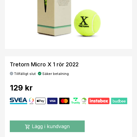
Tretorn Micro X 1 rör 2022
Tillfälligt slut
Säker betalning
129 kr
Lägg i kundvagn
shopping_cart