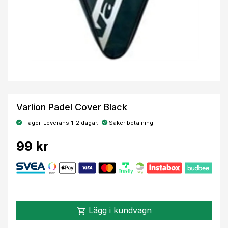
Varlion Padel Cover Black
I lager. Leverans 1-2 dagar.
Säker betalning
99 kr
Lägg i kundvagn
shopping_cart