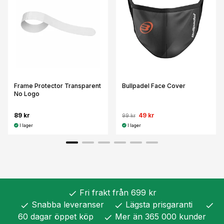
Frame Protector Transparent
Bullpadel Face Cover
No Logo
89 kr
49 kr
99 kr
I lager
I lager
Fri frakt från 699 kr
check
Snabba leveranser
Lägsta prisgaranti
check
check
check
60 dagar öppet köp
Mer än 365 000 kunder
check