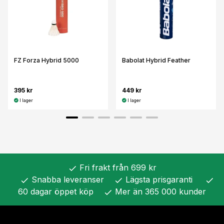
FZ Forza Hybrid 5000
Babolat Hybrid Feather
395 kr
449 kr
I lager
I lager
Fri frakt från 699 kr
check
Snabba leveranser
Lägsta prisgaranti
check
check
check
60 dagar öppet köp
Mer än 365 000 kunder
check