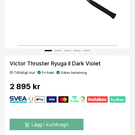
Victor Thruster Ryuga II Dark Violet
Tillfälligt slut
Fri frakt
Säker betalning
2 895 kr
Lägg i kundvagn
shopping_cart