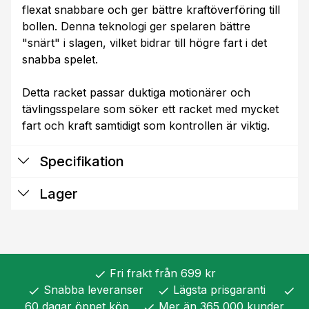
flexat snabbare och ger bättre kraftöverföring till
bollen. Denna teknologi ger spelaren bättre
"snärt" i slagen, vilket bidrar till högre fart i det
snabba spelet.
Detta racket passar duktiga motionärer och
tävlingsspelare som söker ett racket med mycket
fart och kraft samtidigt som kontrollen är viktig.
Specifikation
Lager
Fri frakt från 699 kr
check
Snabba leveranser
Lägsta prisgaranti
check
check
check
60 dagar öppet köp
Mer än 365 000 kunder
check