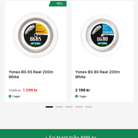
-18%
Yonex BG 65 Reel 200m
Yonex BG 80 Reel 200m
White
White
1 299 kr
2 199 kr
1 599 kr
I lager
I lager
Fri frakt från 699 kr