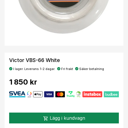
Victor VBS-66 White
I lager. Leverans 1-2 dagar.
Fri frakt
Säker betalning
1 850 kr
Lägg i kundvagn
shopping_cart