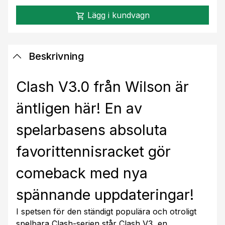
Lägg i kundvagn
shopping_cart
Beskrivning
Clash V3.0 från Wilson är
äntligen här! En av
spelarbasens absoluta
favorittennisracket gör
comeback med nya
spännande uppdateringar!
I spetsen för den ständigt populära och otroligt
spelbara Clash-serien står Clash V3, en