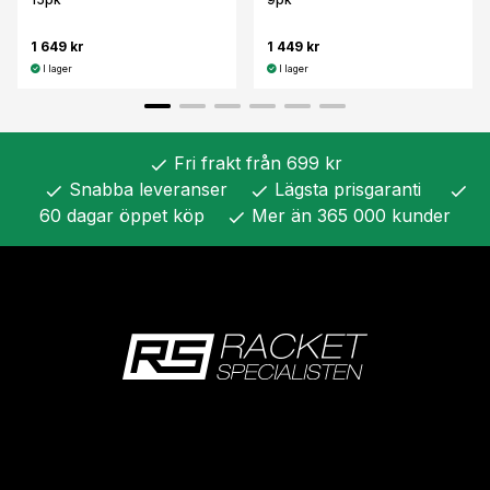
1 649 kr
1 449 kr
I lager
I lager
Fri frakt från 699 kr
check
Snabba leveranser
Lägsta prisgaranti
check
check
check
60 dagar öppet köp
Mer än 365 000 kunder
check