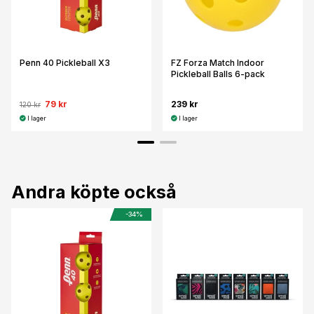
Penn 40 Pickleball X3
FZ Forza Match Indoor
Pickleball Balls 6-pack
79 kr
239 kr
120 kr
I lager
I lager
Andra köpte också
-34%