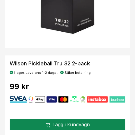
Wilson Pickleball Tru 32 2-pack
I lager. Leverans 1-2 dagar.
Säker betalning
99 kr
Lägg i kundvagn
shopping_cart