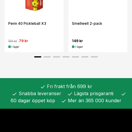
Penn 40 Pickleball X3
Smellwell 2-pack
79 kr
149 kr
120 kr
I lager
I lager
Fri frakt från 699 kr
check
Snabba leveranser
Lägsta prisgaranti
check
check
check
60 dagar öppet köp
Mer än 365 000 kunder
check