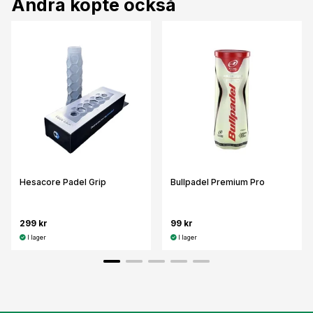
Andra köpte också
Hesacore Padel Grip
Bullpadel Premium Pro
299 kr
99 kr
I lager
I lager