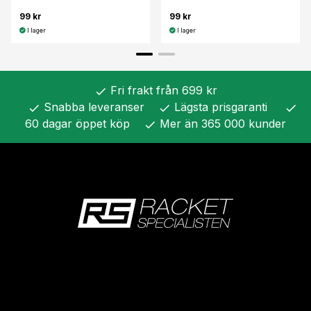
99 kr
99 kr
I lager
I lager
Fri frakt från 699 kr
check
Snabba leveranser
Lägsta prisgaranti
check
check
check
60 dagar öppet köp
Mer än 365 000 kunder
check