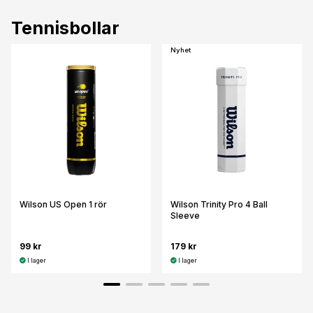
Tennisbollar
Nyhet
Wilson US Open 1 rör
Wilson Trinity Pro 4 Ball
Sleeve
99 kr
179 kr
I lager
I lager