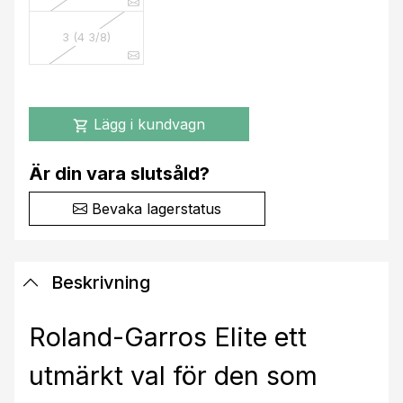
3 (4 3/8)
Lägg i kundvagn
shopping_cart
Är din vara slutsåld?
Bevaka lagerstatus
Beskrivning
Roland-Garros Elite ett
utmärkt val för den som