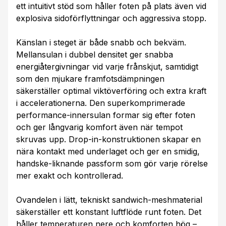
ett intuitivt stöd som håller foten på plats även vid
explosiva sidoförflyttningar och aggressiva stopp.
Känslan i steget är både snabb och bekväm.
Mellansulan i dubbel densitet ger snabba
energiåtergivningar vid varje frånskjut, samtidigt
som den mjukare framfotsdämpningen
säkerställer optimal viktöverföring och extra kraft
i accelerationerna. Den superkomprimerade
performance-innersulan formar sig efter foten
och ger långvarig komfort även när tempot
skruvas upp. Drop-in-konstruktionen skapar en
nära kontakt med underlaget och ger en smidig,
handske-liknande passform som gör varje rörelse
mer exakt och kontrollerad.
Ovandelen i lätt, tekniskt sandwich-meshmaterial
säkerställer ett konstant luftflöde runt foten. Det
håller temperaturen nere och komforten hög –