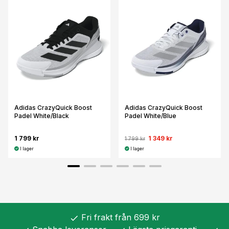
Adidas CrazyQuick Boost
Adidas CrazyQuick Boost
Padel White/Black
Padel White/Blue
1 799 kr
1 349 kr
1 799 kr
I lager
I lager
Fri frakt från 699 kr
check