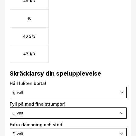
45 1/3
46
46 2/3
47 1/3
Skräddarsy din spelupplevelse
Håll lukten borta!
Ej valt
Fyll på med fina strumpor!
Ej valt
Extra dämpning och stöd
Ej valt