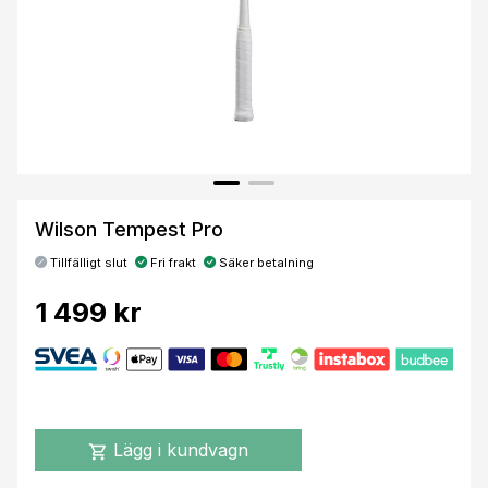
Wilson Tempest Pro
Tillfälligt slut
Fri frakt
Säker betalning
1 499 kr
Lägg i kundvagn
shopping_cart