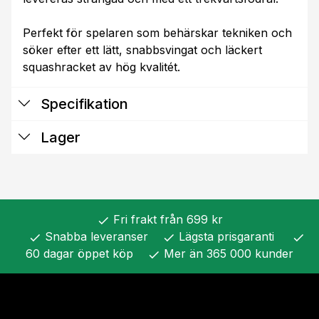
Perfekt för spelaren som behärskar tekniken och
söker efter ett lätt, snabbsvingat och läckert
squashracket av hög kvalitét.
Specifikation
Lager
Fri frakt från 699 kr
check
Snabba leveranser
Lägsta prisgaranti
check
check
check
60 dagar öppet köp
Mer än 365 000 kunder
check