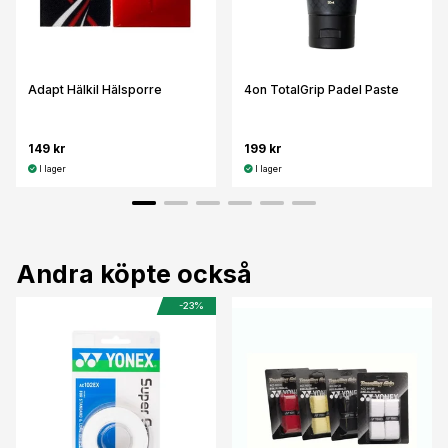
Adapt Hälkil Hälsporre
4on TotalGrip Padel Paste
149 kr
199 kr
I lager
I lager
Andra köpte också
-23%