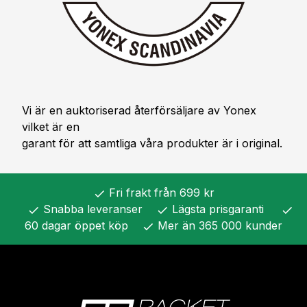
Vi är en auktoriserad återförsäljare av Yonex
vilket är en
garant för att samtliga våra produkter är i original.
Fri frakt från 699 kr
check
Snabba leveranser
Lägsta prisgaranti
check
check
check
60 dagar öppet köp
Mer än 365 000 kunder
check