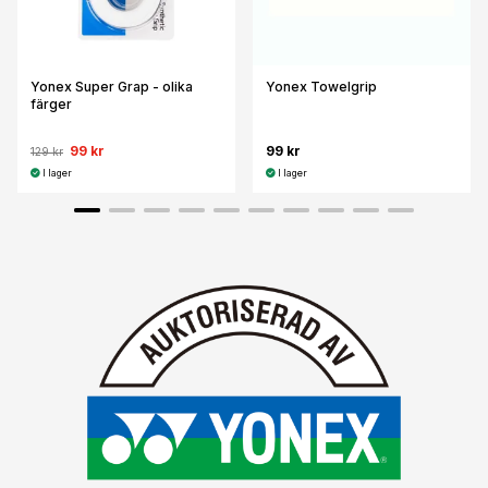
Yonex Super Grap - olika
Yonex Towelgrip
färger
99 kr
99 kr
129 kr
I lager
I lager