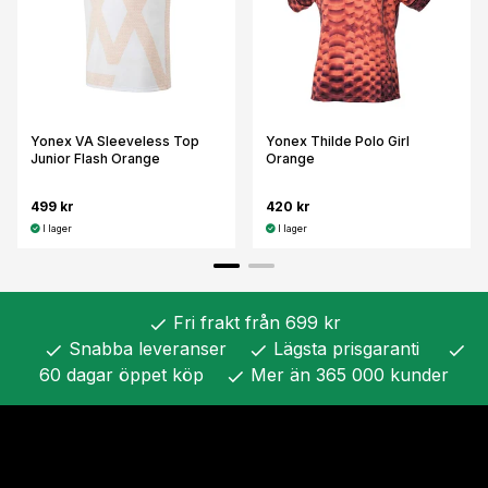
Yonex VA Sleeveless Top
Yonex Thilde Polo Girl
Junior Flash Orange
Orange
499 kr
420 kr
I lager
I lager
Fri frakt från 699 kr
check
Snabba leveranser
Lägsta prisgaranti
check
check
check
60 dagar öppet köp
Mer än 365 000 kunder
check