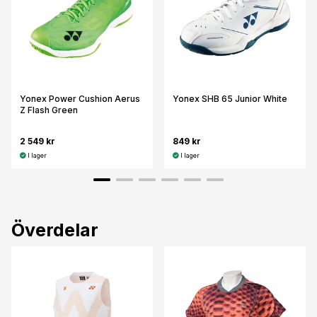
Yonex Power Cushion Aerus
Yonex SHB 65 Junior White
Z Flash Green
2 549 kr
849 kr
I lager
I lager
Överdelar