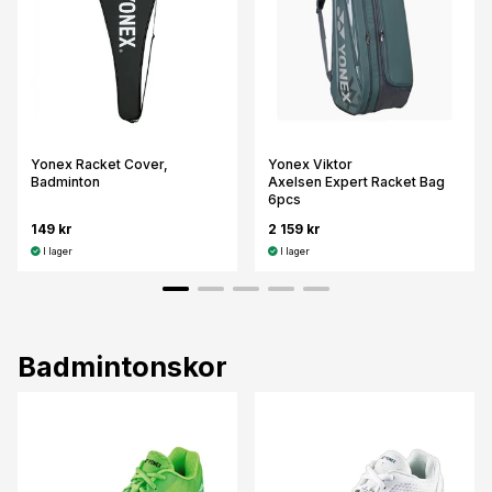
Yonex Racket Cover,
Yonex Viktor
Badminton
Axelsen Expert Racket Bag
6pcs
149 kr
2 159 kr
I lager
I lager
Badmintonskor