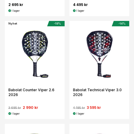
2 695 kr
4 495 kr
I lager
I lager
Nyhet
-19%
-14%
Babolat Counter Viper 2.6
Babolat Technical Viper 3.0
2026
2026
2 990 kr
3 595 kr
3 695 kr
4 195 kr
I lager
I lager