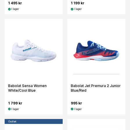
1 495 kr
1 199 kr
I lager
I lager
Babolat Sensa Women
Babolat Jet Premura 2 Junior
White/Cool Blue
Blue/Red
1 799 kr
995 kr
I lager
I lager
Outlet