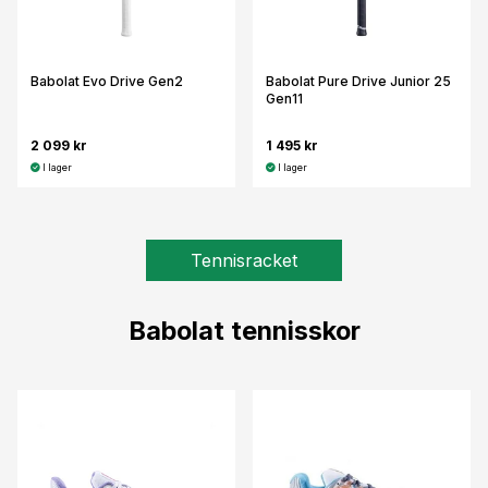
Babolat Evo Drive Gen2
Babolat Pure Drive Junior 25
Gen11
2 099 kr
1 495 kr
I lager
I lager
Tennisracket
Babolat tennisskor