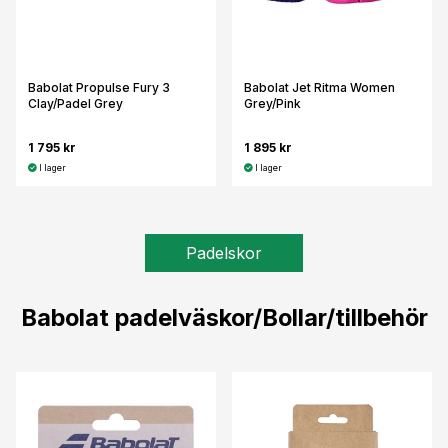
Babolat Propulse Fury 3
Babolat Jet Ritma Women
Clay/Padel Grey
Grey/Pink
1 795 kr
1 895 kr
I lager
I lager
Padelskor
Babolat padelväskor/Bollar/tillbehör