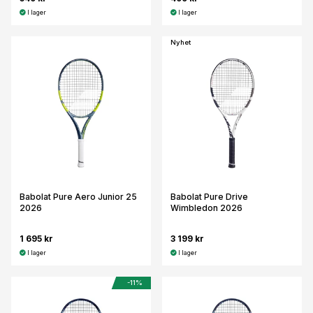
I lager
I lager
Nyhet
Babolat Pure Aero Junior 25
Babolat Pure Drive
2026
Wimbledon 2026
1 695 kr
3 199 kr
I lager
I lager
-11%