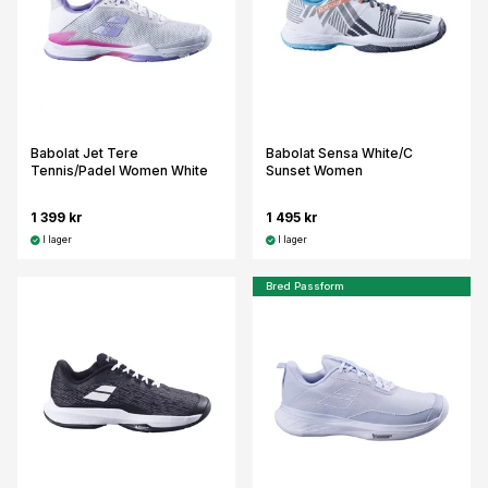
Babolat Jet Tere
Babolat Sensa White/C
Tennis/Padel Women White
Sunset Women
1 399 kr
1 495 kr
I lager
I lager
Bred Passform