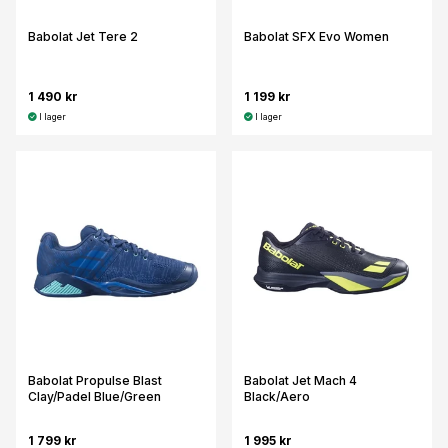
Babolat Jet Tere 2
Babolat SFX Evo Women
1 490 kr
1 199 kr
I lager
I lager
Babolat Propulse Blast
Babolat Jet Mach 4
Clay/Padel Blue/Green
Black/Aero
1 799 kr
1 995 kr