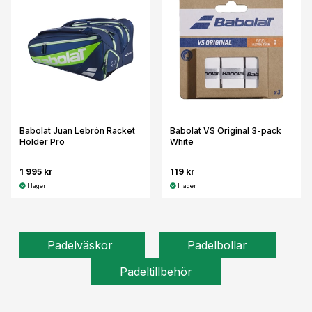
Babolat Juan Lebrón Racket
Babolat VS Original 3-pack
Holder Pro
White
1 995 kr
119 kr
I lager
I lager
Padelväskor
Padelbollar
Padeltillbehör