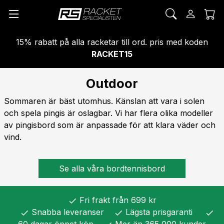
15% rabatt på alla racketar till ord. pris med koden
RACKET15
Outdoor
Sommaren är bäst utomhus. Känslan att vara i solen
och spela pingis är oslagbar. Vi har flera olika modeller
av pingisbord som är anpassade för att klara väder och
vind.
Se alla våra bordtennisbord
Fri frakt från 699 kr
check
Snabba leveranser
Lägsta prisgaranti
check
check
check
60 dagar öppet köp
Mer än 365 000 kunder