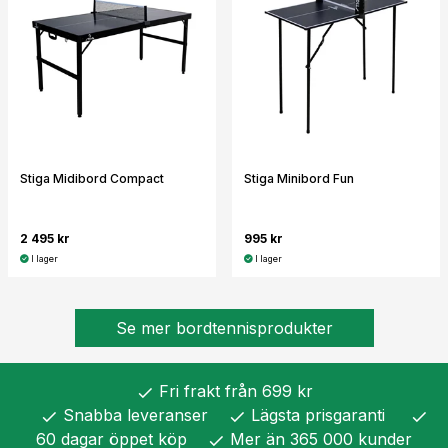
Stiga Midibord Compact
Stiga Minibord Fun
2 495 kr
995 kr
I lager
I lager
Se mer bordtennisprodukter
Fri frakt från 699 kr
check
Snabba leveranser
Lägsta prisgaranti
check
check
check
60 dagar öppet köp
Mer än 365 000 kunder
check