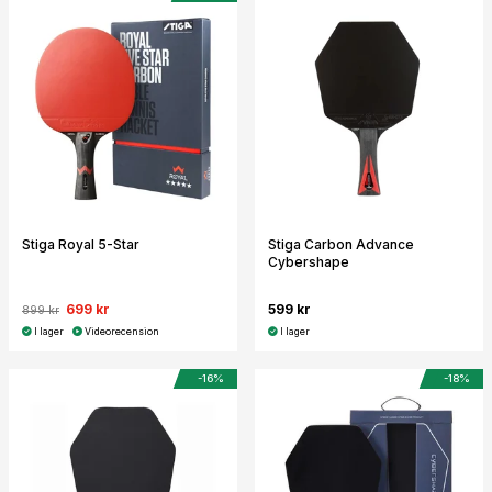
Stiga Royal 5-Star
Stiga Carbon Advance
Cybershape
699 kr
599 kr
899 kr
I lager
Videorecension
I lager
-16%
-18%