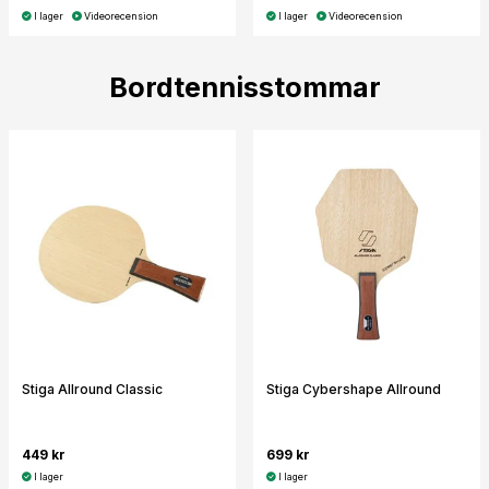
I lager
Videorecension
I lager
Videorecension
Bordtennisstommar
Stiga Allround Classic
Stiga Cybershape Allround
449 kr
699 kr
I lager
I lager