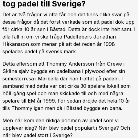
tog padel till Sverige?
Det är två frågor vi ofta får och det finns olika svar på
dessa frågor då det först verkade som att padel dök upp
för cirka 10 år sen i Båstad. Detta är dock inte helt sant. I
alla fall in om vi ska fråga Padelfebers Jonathan
Håkansson som menar på att det redan år 1998
spelades padel på svensk mark.
Detta eftersom att Thommy Andersson från Grevie i
Skåne själv byggde en padelbana i plywood efter sin
semesterresa i Marbella där han träffat på padeln. I
samband med detta var det cirka 30 spelare lokalt som
höll igång spel och man skickade till och med några
spelare till EM år 1999. För sedan dröjde det hela 10 år
tills Thommy igen men då i Båstad byggde en bana.
Men när kom den riktiga boomen av padel som vi
upplever idag? När blev padel populärt i Sverige? Och
när blev padel stort i Sverige?