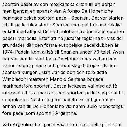
sporten padel av den mexikanska eliten till en början
men igenom en spansk vän Alfonso De Hohenlohe
hamnade också sporten padel i Spanien. Det var starten
till att padel blev stort i Spanien men det började relativt
enkelt med att just De Hohenlohe introducerade sporten
padel i Marbella. Efter att ha justerat reglerna till viss del
grundades där den första europeiska padelklubben år
1974. Padeln kom alltså till Spanien under 70-talet. Även
här var den till start bara De Hohenlohes välbärgade
vänner som spelade och genomslaget dröjde tills den
spanska kungen Juan Carlos och den före detta
Wimbledon-mästaren Manolo Santana började
marknadsföra sporten. Dessa lyckades väl med att få
intresset att öka markant och sporten padel steg snabbt
i popularitet. Nästa steg för padeln var att genom en
annan vän till De Hohenlohe vid namn Julio Menditengui
föra padel som sport till Argentina.
Väl i Argentina har padel växt till en nationell sport som