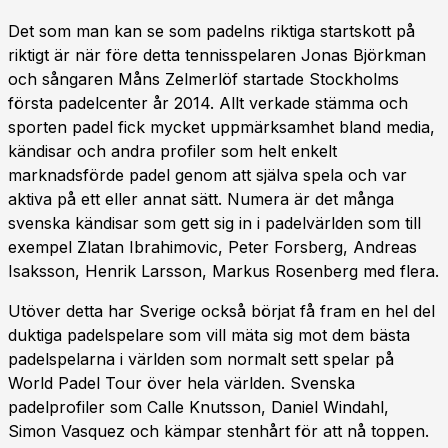
Det som man kan se som padelns riktiga startskott på
riktigt är när före detta tennisspelaren Jonas Björkman
och sångaren Måns Zelmerlöf startade Stockholms
första padelcenter år 2014. Allt verkade stämma och
sporten padel fick mycket uppmärksamhet bland media,
kändisar och andra profiler som helt enkelt
marknadsförde padel genom att själva spela och var
aktiva på ett eller annat sätt. Numera är det många
svenska kändisar som gett sig in i padelvärlden som till
exempel Zlatan Ibrahimovic, Peter Forsberg, Andreas
Isaksson, Henrik Larsson, Markus Rosenberg med flera.
Utöver detta har Sverige också börjat få fram en hel del
duktiga padelspelare som vill mäta sig mot dem bästa
padelspelarna i världen som normalt sett spelar på
World Padel Tour över hela världen. Svenska
padelprofiler som Calle Knutsson, Daniel Windahl,
Simon Vasquez och kämpar stenhårt för att nå toppen.