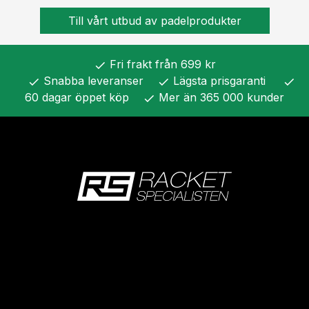
Till vårt utbud av padelprodukter
Fri frakt från 699 kr
check
Snabba leveranser
Lägsta prisgaranti
check
check
check
60 dagar öppet köp
Mer än 365 000 kunder
check