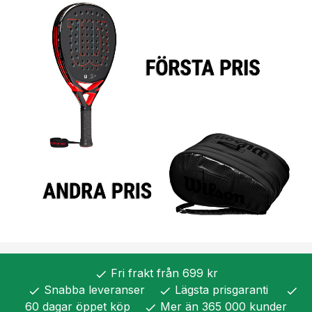
Fri frakt från 699 kr
check
Snabba leveranser
Lägsta prisgaranti
check
check
check
60 dagar öppet köp
Mer än 365 000 kunder
check