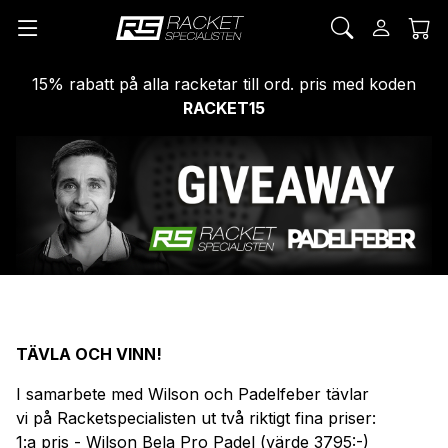
15% rabatt på alla racketar till ord. pris med koden
RACKET15
TÄVLA OCH VINN!
I samarbete med Wilson och Padelfeber tävlar
vi på Racketspecialisten ut två riktigt fina priser:
1:a pris - Wilson Bela Pro Padel (värde 3795:-)