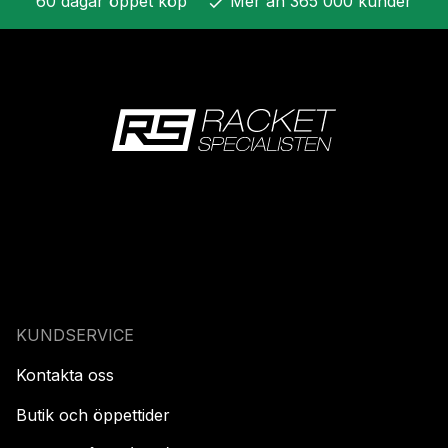
60 dagar öppet köp
Mer än 365 000 kunder
check
KUNDSERVICE
Kontakta oss
Butik och öppettider