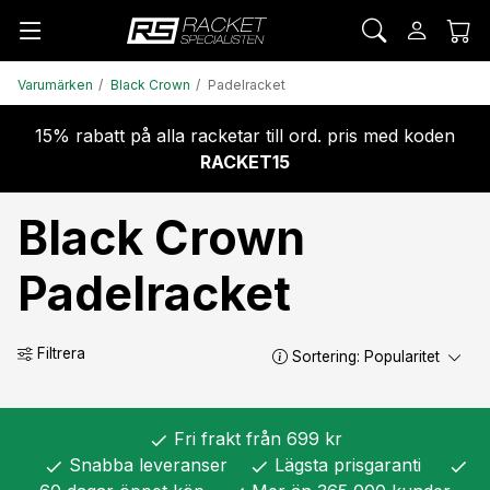
Varumärken
Black Crown
Padelracket
15% rabatt på alla racketar till ord. pris med koden
RACKET15
Black Crown
Padelracket
Filtrera
Sortering:
Popularitet
Fri frakt från 699 kr
check
Snabba leveranser
Lägsta prisgaranti
check
check
check