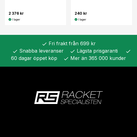
2 376 kr
240 kr
I lager
I lager
Fri frakt från 699 kr
check
Snabba leveranser
Lägsta prisgaranti
check
check
check
60 dagar öppet köp
Mer än 365 000 kunder
check