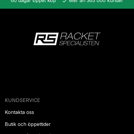
60 dagar öppet köp
Mer än 365 000 kunder
check
KUNDSERVICE
Kontakta oss
Butik och öppettider