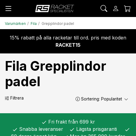
Varumärken
Fila
Grepplindor padel
15% rabatt på alla racketar till ord. pris med koden
RACKET15
Fila Grepplindor
padel
Filtrera
Sortering:
Popularitet
Fri frakt från 699 kr
check
Snabba leveranser
Lägsta prisgaranti
check
check
check