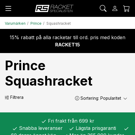
Varumärken
Prince
Squashracket
15% rabatt på alla racketar till ord. pris med koden
RACKET15
Prince
Squashracket
Filtrera
Sortering:
Popularitet
Fri frakt från 699 kr
check
Snabba leveranser
Lägsta prisgaranti
check
check
check