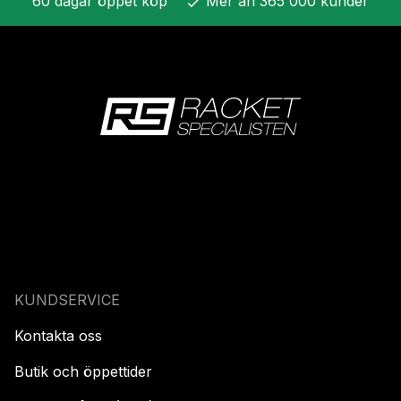
60 dagar öppet köp
Mer än 365 000 kunder
check
KUNDSERVICE
Kontakta oss
Butik och öppettider