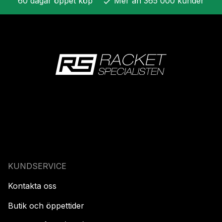
60 dagar öppet köp
Mer än 365 000 kunder
check
KUNDSERVICE
Kontakta oss
Butik och öppettider