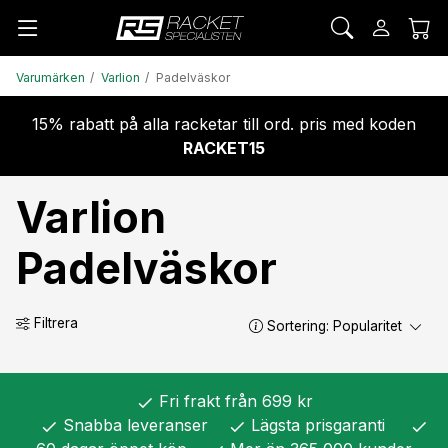
Varumärken
Varlion
Padelväskor
15% rabatt på alla racketar till ord. pris med koden
RACKET15
Varlion
Padelväskor
Filtrera
Sortering:
Popularitet
Fri frakt från 699 kr
check
Snabba leveranser
Lägsta prisgaranti
check
check
check