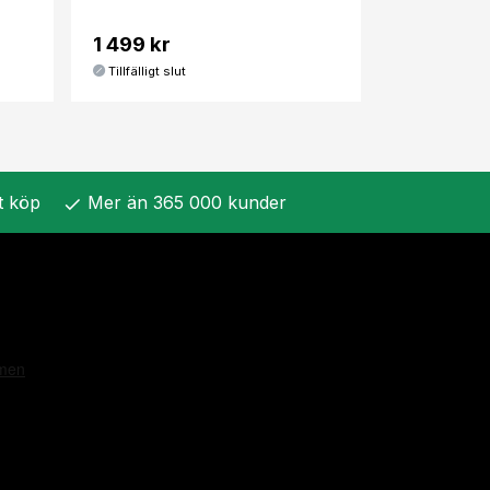
1 499 kr
Tillfälligt slut
t köp
Mer än 365 000 kunder
check