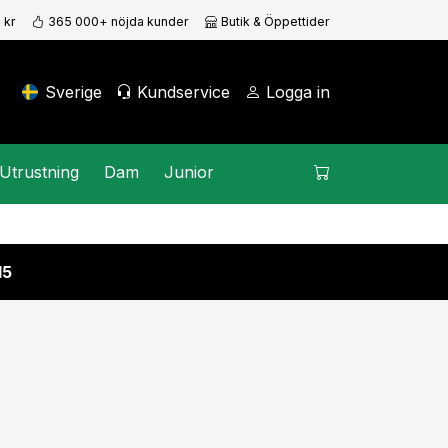
 kr
365 000+ nöjda kunder
Butik & Öppettider
Sverige
Kundservice
Logga in
Utrustning
Dam
Junior
15