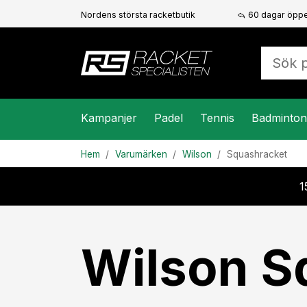
Nordens största racketbutik
60 dagar öppe
Kampanjer
Padel
Tennis
Badminton
Hem
Varumärken
Wilson
Squashracket
1
Wilson S