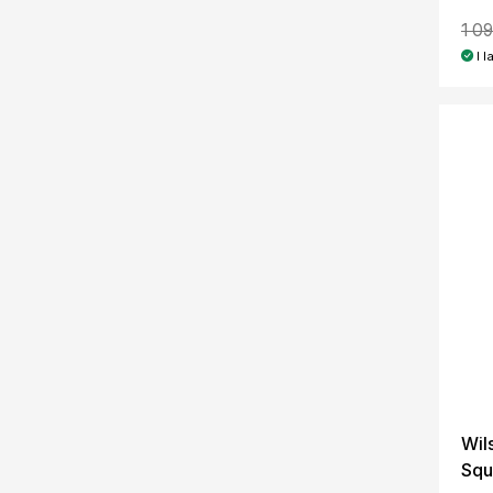
1 09
I l
Wil
Squ