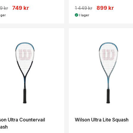
749 kr
899 kr
9 kr
1 449 kr
ager
I lager
son Ultra Countervail
Wilson Ultra Lite Squash
ash