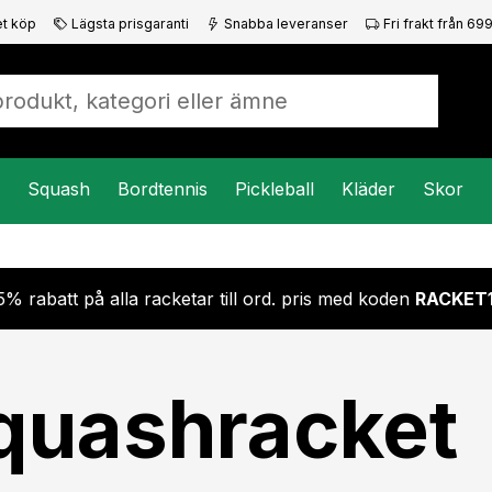
t köp
Lägsta prisgaranti
Snabba leveranser
Fri frakt från 699
Squash
Bordtennis
Pickleball
Kläder
Skor
5% rabatt på alla racketar till ord. pris med koden
RACKET
quashracket