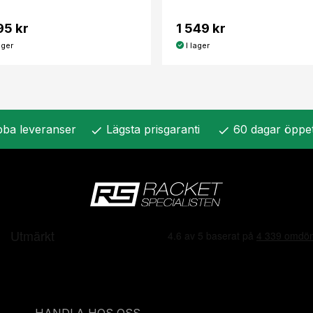
95 kr
1 549 kr
ager
I lager
ba leveranser
Lägsta prisgaranti
60 dagar öppe
check
check