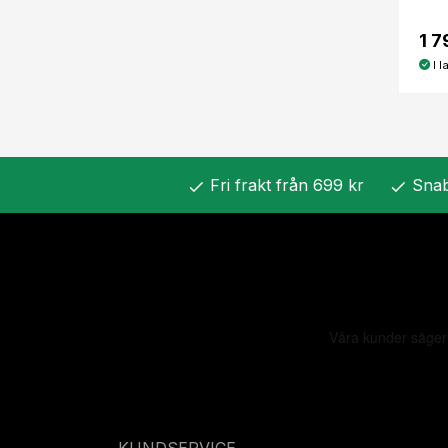
1 7
I l
Fri frakt från 699 kr
Snab
check
check