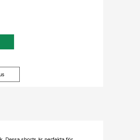
?
us
. Dessa shorts är perfekta för