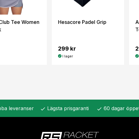
 Club Tee Women
Hesacore Padel Grip
A
k
T
299 kr
2
I lager
ba leveranser
Lägsta prisgaranti
60 dagar öppe
check
check