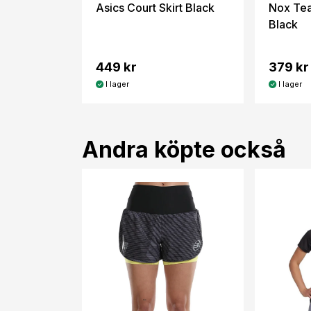
Asics Court Skirt Black
Nox Tea
Black
449 kr
379 kr
I lager
I lager
Andra köpte också