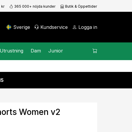
 kr
365 000+ nöjda kunder
Butik & Öppettider
Sverige
Kundservice
Logga in
Utrustning
Dam
Junior
15
horts Women v2