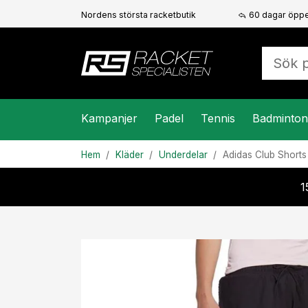
Nordens största racketbutik
60 dagar öppe
Kampanjer
Padel
Tennis
Badminton
Hem
Kläder
Underdelar
Adidas
Club Short
1