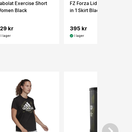
abolat Exercise Short
FZ Forza Liddi Women 2
omen Black
in 1 Skirt Black
29 kr
395 kr
I lager
I lager