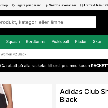
t köp
Lägsta prisgaranti
Snabba leveranser
Fri frakt från 699
Squash
Bordtennis
Pickleball
Kläder
Skor
s Women v2 Black
5% rabatt på alla racketar till ord. pris med koden
RACKET
Adidas Club S
Black