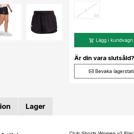
L
Lägg i kundvagn
shopping_cart
Är din vara slutsåld
Bevaka lagerstat
tion
Lager
Club Shorts Women v2 Black