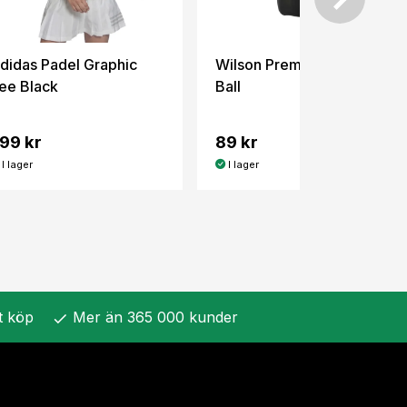
didas Padel Graphic
Wilson Premier Padel
ee Black
Ball
99 kr
89 kr
I lager
I lager
t köp
Mer än 365 000 kunder
check