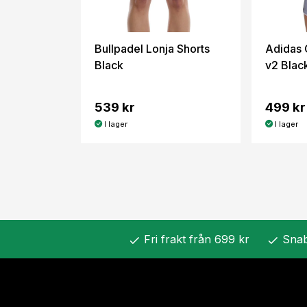
Bullpadel Lonja Shorts
Adidas
Black
v2 Blac
539 kr
499 kr
I lager
I lager
Fri frakt från 699 kr
Snab
check
check