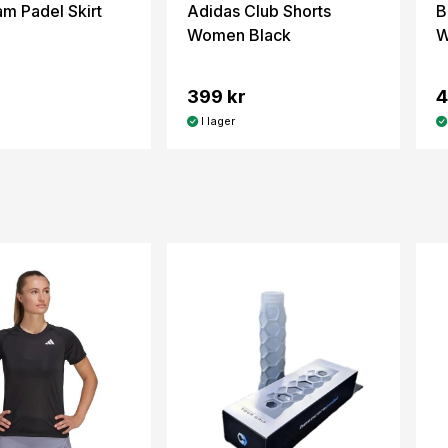
m Padel Skirt
Adidas Club Shorts
B
Women Black
W
399 kr
4
I lager