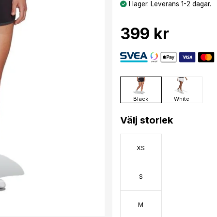
I lager. Leverans 1-2 dagar.
399 kr
Black
White
Välj storlek
XS
S
M