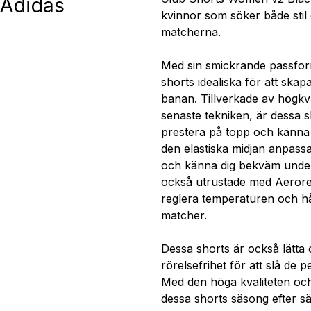
 Adidas
kvinnor som söker både stil o
matcherna.
Med sin smickrande passform
shorts idealiska för att ska
banan. Tillverkade av högkv
senaste tekniken, är dessa sh
prestera på topp och känna
den elastiska midjan anpassa
och känna dig bekväm under 
också utrustade med Aeroread
reglera temperaturen och hål
matcher.
Dessa shorts är också lätta oc
rörelsefrihet för att slå de
Med den höga kvaliteten och
dessa shorts säsong efter s