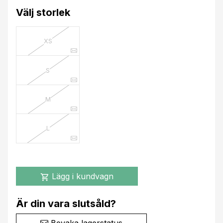
Välj storlek
XS
S
M
L
Lägg i kundvagn
shopping_cart
Är din vara slutsåld?
Bevaka lagerstatus