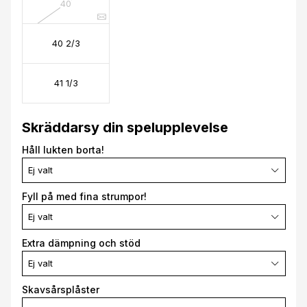
40
40 2/3
41 1/3
Skräddarsy din spelupplevelse
Håll lukten borta!
Ej valt
Fyll på med fina strumpor!
Ej valt
Extra dämpning och stöd
Ej valt
Skavsårsplåster