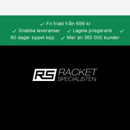
Fri frakt från 699 kr
check
Snabba leveranser
Lägsta prisgaranti
check
check
check
60 dagar öppet köp
Mer än 365 000 kunder
check