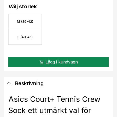
Välj storlek
M (39-42)
L (43-46)
Lägg i kundvagn
shopping_cart
Beskrivning
Asics Court+ Tennis Crew
Sock ett utmärkt val för