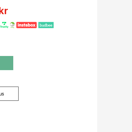
kr
?
us