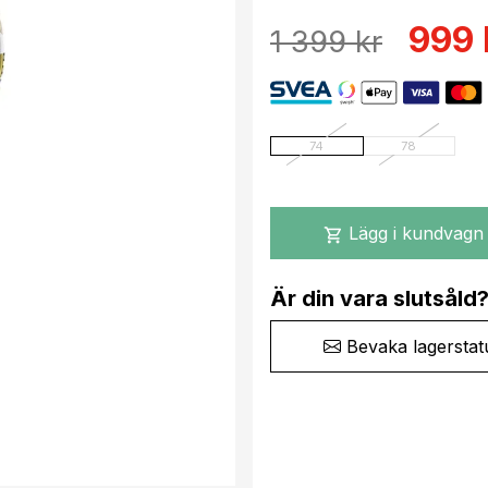
999 
1 399 kr
74
78
Lägg i kundvagn
shopping_cart
Är din vara slutsåld
Bevaka lagerstat