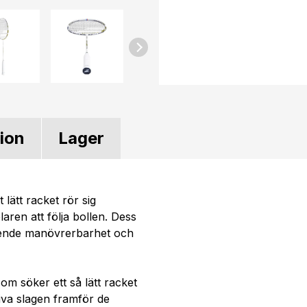
tion
Lager
 lätt racket rör sig
aren att följa bollen. Dess
tående manövrerbarhet och
om söker ett så lätt racket
iva slagen framför de