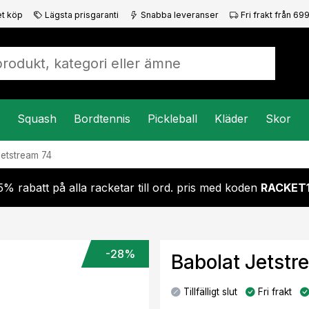
t köp
Lägsta prisgaranti
Snabba leveranser
Fri frakt från 699
Squash
Bordtennis
Pickleball
Kläder
Skor
etstream 74
5% rabatt på alla racketar till ord. pris med koden
RACKET
-28%
Babolat Jetstr
Tillfälligt slut
Fri frakt