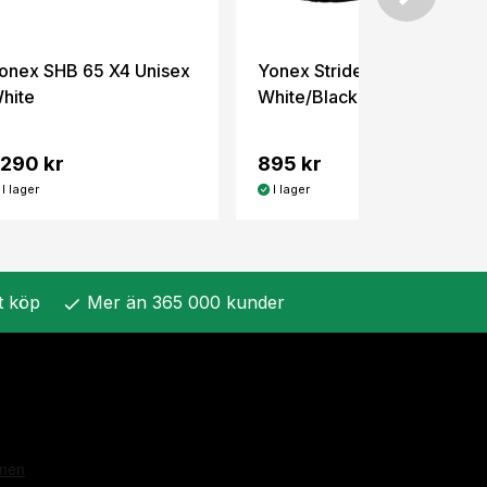
onex SHB 65 X4 Unisex
Yonex Strider Ray
hite
White/Black
 290 kr
895 kr
I lager
I lager
t köp
Mer än 365 000 kunder
check