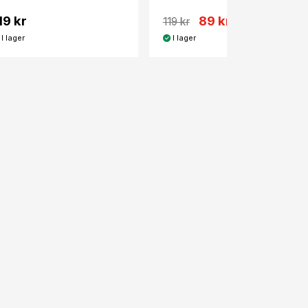
19 kr
89 kr
119 kr
I lager
I lager