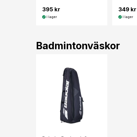
395 kr
349 kr
I lager
I lager
Badmintonväskor