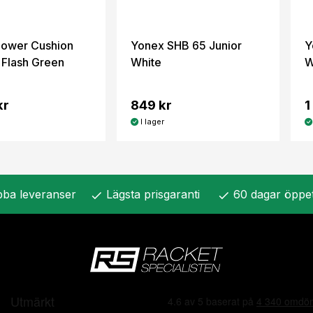
ower Cushion
Yonex SHB 65 Junior
Y
 Flash Green
White
W
kr
849 kr
1
I lager
ba leveranser
Lägsta prisgaranti
60 dagar öppe
check
check