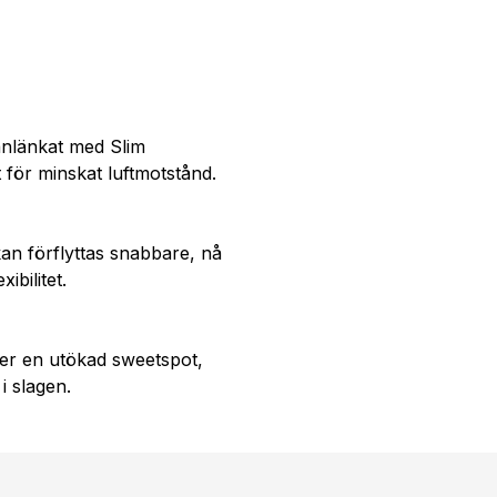
nlänkat med Slim
för minskat luftmotstånd.
kan förflyttas snabbare, nå
ibilitet.
ger en utökad sweetspot,
i slagen.