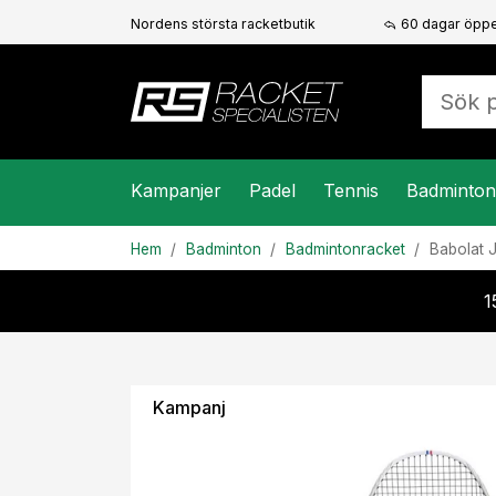
Nordens största racketbutik
60 dagar öppe
Kampanjer
Padel
Tennis
Badminton
Hem
Badminton
Badmintonracket
Babolat
J
1
Kampanj