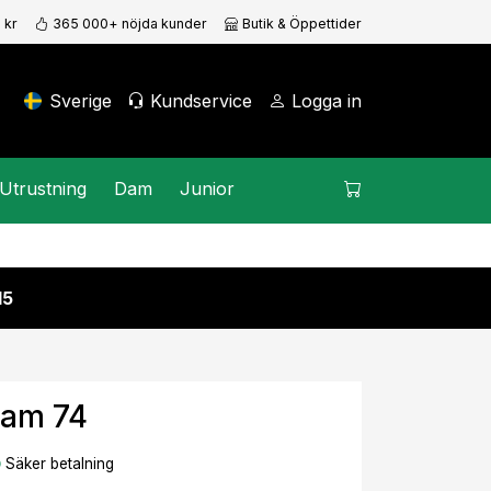
 kr
365 000+ nöjda kunder
Butik & Öppettider
Sverige
Kundservice
Logga in
Utrustning
Dam
Junior
15
eam 74
Säker betalning