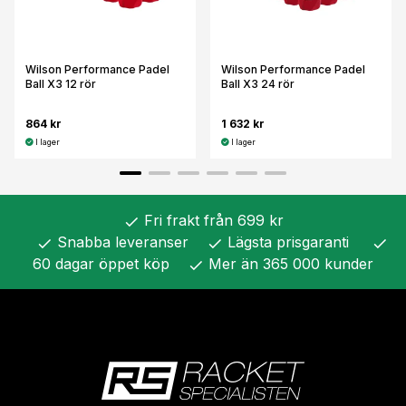
Wilson Performance Padel
Wilson Performance Padel
Ball X3 12 rör
Ball X3 24 rör
864 kr
1 632 kr
I lager
I lager
Fri frakt från 699 kr
check
Snabba leveranser
Lägsta prisgaranti
check
check
check
60 dagar öppet köp
Mer än 365 000 kunder
check