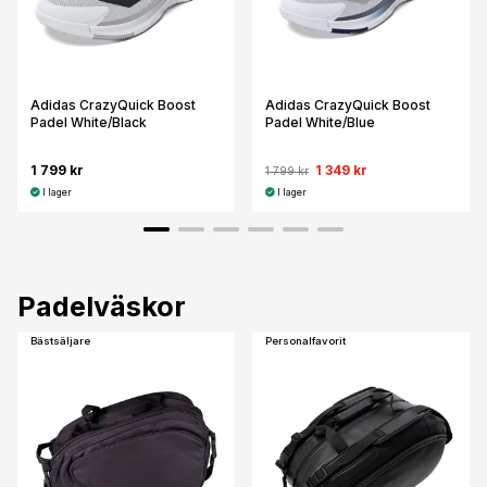
Adidas CrazyQuick Boost
Adidas CrazyQuick Boost
Padel White/Black
Padel White/Blue
1 799 kr
1 349 kr
1 799 kr
I lager
I lager
Padelväskor
Bästsäljare
Personalfavorit