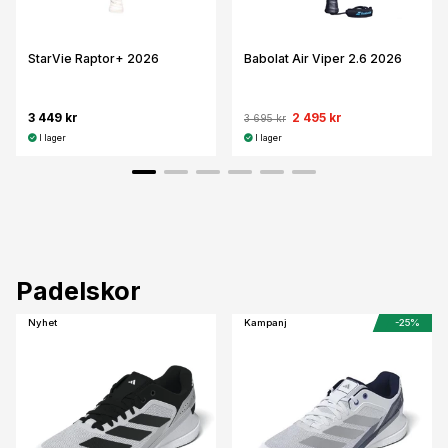
StarVie Raptor+ 2026
Babolat Air Viper 2.6 2026
3 449 kr
2 495 kr
3 695 kr
I lager
I lager
Padelskor
Nyhet
Kampanj
-25%