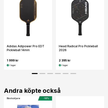
Adidas Adipower Pro EDT
Head Radical Pro Pickleball
Pickleball 14mm
2026
1 999 kr
2 395 kr
I lager
I lager
Andra köpte också
Bästsäljare
-16%