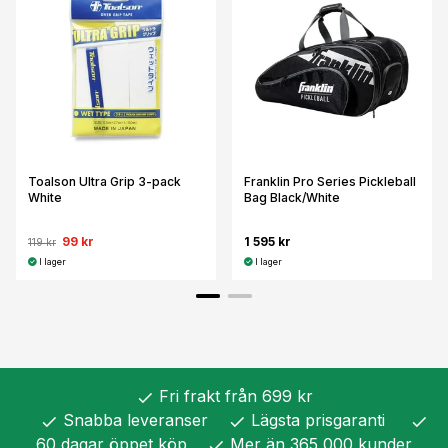
Toalson Ultra Grip 3-pack
Franklin Pro Series Pickleball
White
Bag Black/White
99 kr
1 595 kr
119 kr
I lager
I lager
Fri frakt från 699 kr
check
Snabba leveranser
Lägsta prisgaranti
check
check
check
60 dagar öppet köp
Mer än 365 000 kunder
check