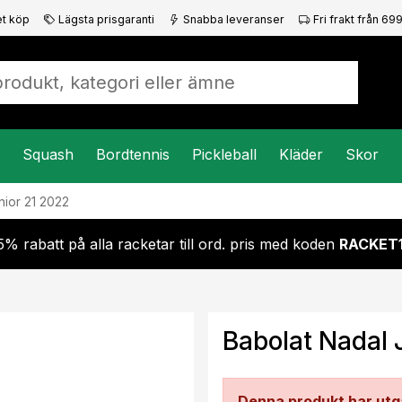
t köp
Lägsta prisgaranti
Snabba leveranser
Fri frakt från 699
Squash
Bordtennis
Pickleball
Kläder
Skor
nior 21 2022
5% rabatt på alla racketar till ord. pris med koden
RACKET
Babolat Nadal 
Denna produkt har utg