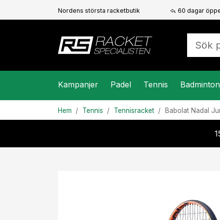
Nordens största racketbutik
60 dagar öppe
Kampanjer
Padel
Tennis
Badminton
Hem
Tennis
Tennisracket
Babolat
Nadal Ju
1