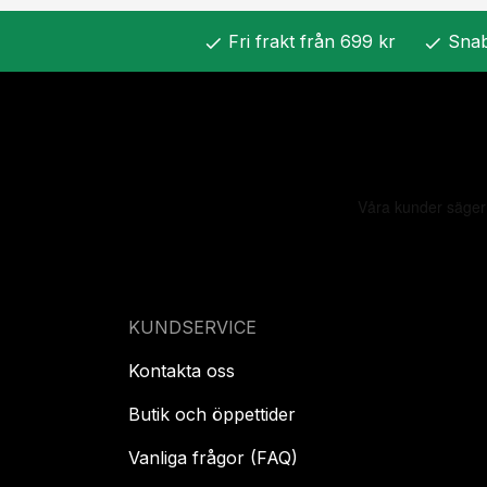
Fri frakt från 699 kr
Snab
check
check
KUNDSERVICE
Kontakta oss
Butik och öppettider
Vanliga frågor (FAQ)