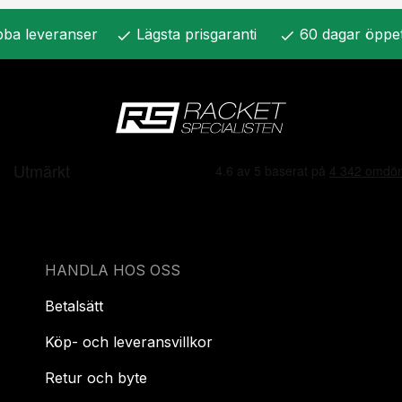
ba leveranser
Lägsta prisgaranti
60 dagar öppe
check
check
HANDLA HOS OSS
Betalsätt
Köp- och leveransvillkor
Retur och byte