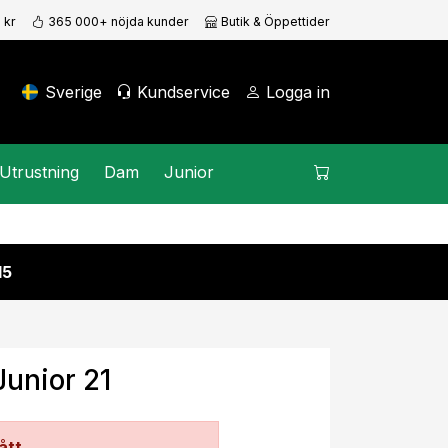
 kr
365 000+ nöjda kunder
Butik & Öppettider
Sverige
Kundservice
Logga in
Utrustning
Dam
Junior
15
Junior 21
ått