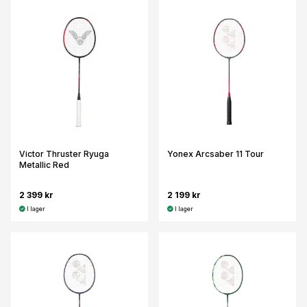
Victor Thruster Ryuga
Yonex Arcsaber 11 Tour
Metallic Red
2 399 kr
2 199 kr
I lager
I lager