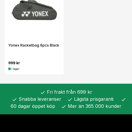
Yonex Racketbag 6pcs Black
999 kr
I lager
Fri frakt från 699 kr
check
Snabba leveranser
Lägsta prisgaranti
check
check
check
60 dagar öppet köp
Mer än 365 000 kunder
check