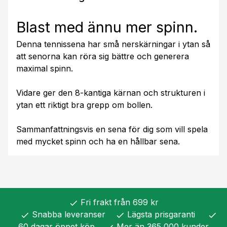
Blast med ännu mer spinn.
Denna tennissena har små nerskärningar i ytan så
att senorna kan röra sig bättre och generera
maximal spinn.
Vidare ger den 8-kantiga kärnan och strukturen i
ytan ett riktigt bra grepp om bollen.
Sammanfattningsvis en sena för dig som vill spela
med mycket spinn och ha en hållbar sena.
Fri frakt från 699 kr
check
Snabba leveranser
Lägsta prisgaranti
check
check
check
60 dagar öppet köp
Mer än 365 000 kunder