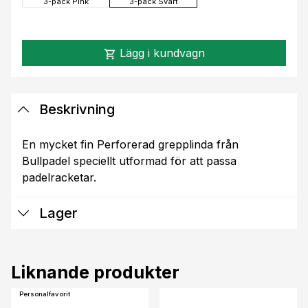
3-pack Pink
3-pack Svart
Lägg i kundvagn
shopping_cart
Beskrivning
En mycket fin Perforerad grepplinda från
Bullpadel speciellt utformad för att passa
padelracketar.
Lager
Liknande produkter
Personalfavorit