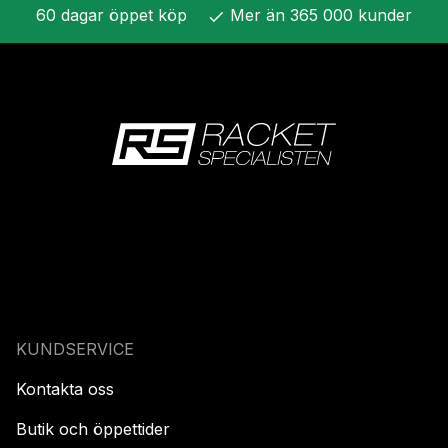
60 dagar öppet köp
Mer än 365 000 kunder
check
KUNDSERVICE
Kontakta oss
Butik och öppettider