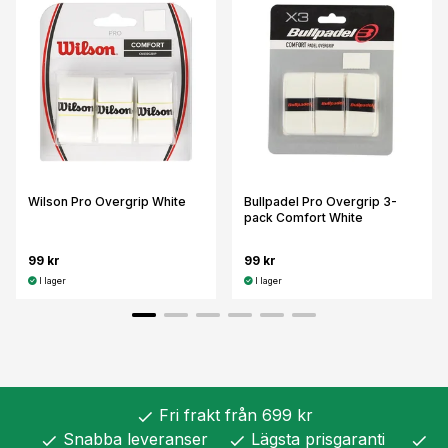
Wilson Pro Overgrip White
Bullpadel Pro Overgrip 3-
pack Comfort White
99 kr
99 kr
I lager
I lager
Fri frakt från 699 kr
check
Snabba leveranser
Lägsta prisgaranti
check
check
check