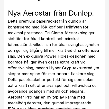
Nya Aerostar från Dunlop.
Detta premium padelracket från dunlop är
konstruerad med 16K kolfiber i träffytan för
maximal prestanda. Tri-Clamp-förstärkning ger
stabilitet för ökad kontroll och minskat
luftmotstånd, vilket i sin tur ökar svinghastigheten
och ger dig tillgång till mer kraft vid dina offensiva
slag. Den exklusiva Power Holes-designen med
borrade hål ger även dessa extra kraft vid
offensiva slag, medan Hyper Gryp-texturerad yta
skapar mer spinn för mer annars flackare slag.
Detta padelracket är perfekt för dig som söker
extra kraft i ditt offensiva spel och vill avsluta de
avgörande poängen med stil och elegans.
Aerostar Pro har en ny typ av kärna med
medelhög densitet, den gummi-impregnerade
EVA:n ger ökad precision samtidigt som en