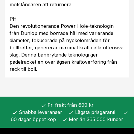
motståndaren att returnera.
PH
Den revolutionerande Power Hole-teknologin
från Dunlop med borrade hål med varierande
diameter, fokuserade på nyckelområden för
bollträffar, genererar maximal kraft i alla offensiva
slag. Denna banbrytande teknologi ger
padelracket en överlägsen kraftöverföring från
rack till boll.
Fri frakt från 699 kr
check
Snabba leveranser
Lägsta prisgaranti
check
check
check
60 dagar öppet köp
Mer än 365 000 kunder
check