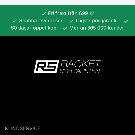
Fri frakt från 699 kr
check
Snabba leveranser
Lägsta prisgaranti
check
check
check
60 dagar öppet köp
Mer än 365 000 kunder
check
KUNDSERVICE