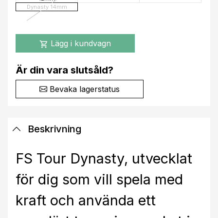
Dynasty 14mm
Lägg i kundvagn
shopping_cart
Är din vara slutsåld?
Bevaka lagerstatus
Beskrivning
FS Tour Dynasty, utvecklat
för dig som vill spela med
kraft och använda ett