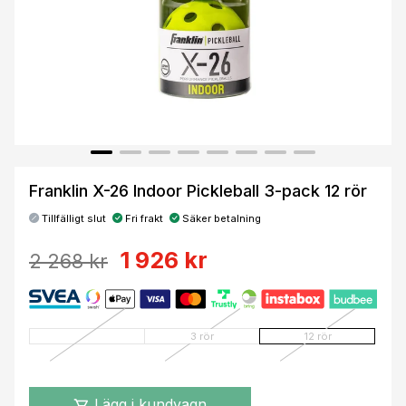
Franklin X-26 Indoor Pickleball 3-pack 12 rör
Tillfälligt slut
Fri frakt
Säker betalning
1 926 kr
2 268 kr
3 rör
12 rör
Lägg i kundvagn
shopping_cart