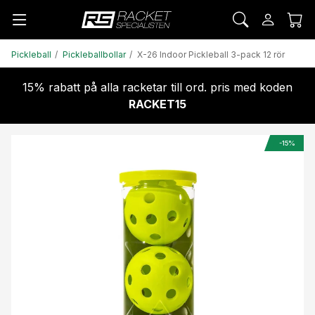
Pickleball
Pickleballbollar
X-26 Indoor Pickleball 3-pack 12 rör
15% rabatt på alla racketar till ord. pris med koden
RACKET15
-15%