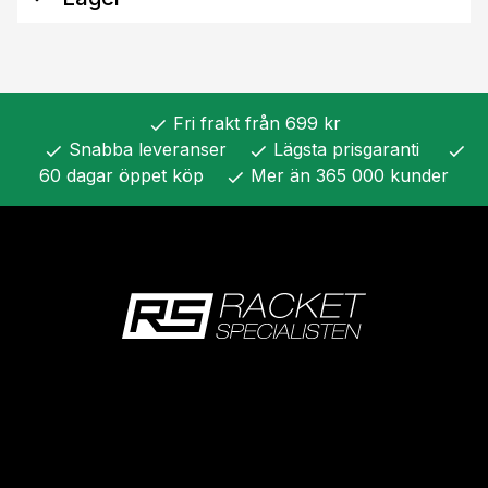
Fri frakt från 699 kr
check
Snabba leveranser
Lägsta prisgaranti
check
check
check
60 dagar öppet köp
Mer än 365 000 kunder
check