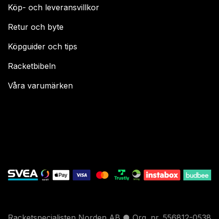
Köp- och leveransvillkor
Retur och byte
Köpguider och tips
Racketbibeln
Våra varumärken
Racketspecialisten Norden AB ● Org. nr. 556812-0538