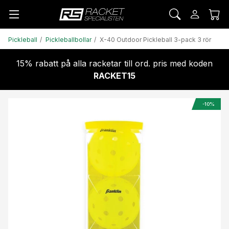
Pickleball
Pickleballbollar
X-40 Outdoor Pickleball 3-pack 3 rör
15% rabatt på alla racketar till ord. pris med koden
RACKET15
-10%