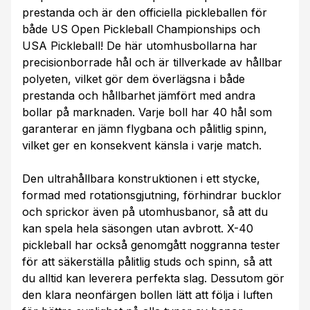
prestanda och är den officiella pickleballen för
både US Open Pickleball Championships och
USA Pickleball! De här utomhusbollarna har
precisionborrade hål och är tillverkade av hållbar
polyeten, vilket gör dem överlägsna i både
prestanda och hållbarhet jämfört med andra
bollar på marknaden. Varje boll har 40 hål som
garanterar en jämn flygbana och pålitlig spinn,
vilket ger en konsekvent känsla i varje match.
Den ultrahållbara konstruktionen i ett stycke,
formad med rotationsgjutning, förhindrar bucklor
och sprickor även på utomhusbanor, så att du
kan spela hela säsongen utan avbrott. X-40
pickleball har också genomgått noggranna tester
för att säkerställa pålitlig studs och spinn, så att
du alltid kan leverera perfekta slag. Dessutom gör
den klara neonfärgen bollen lätt att följa i luften