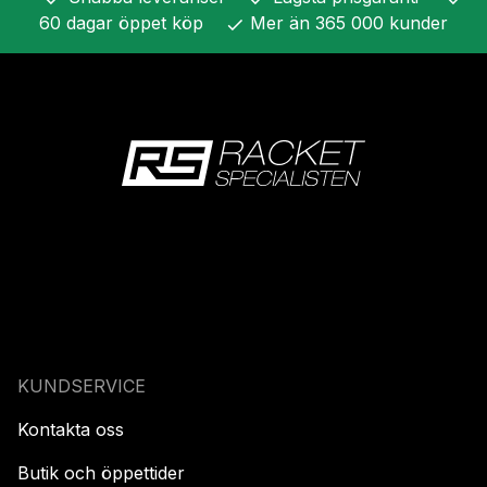
60 dagar öppet köp
Mer än 365 000 kunder
check
KUNDSERVICE
Kontakta oss
Butik och öppettider