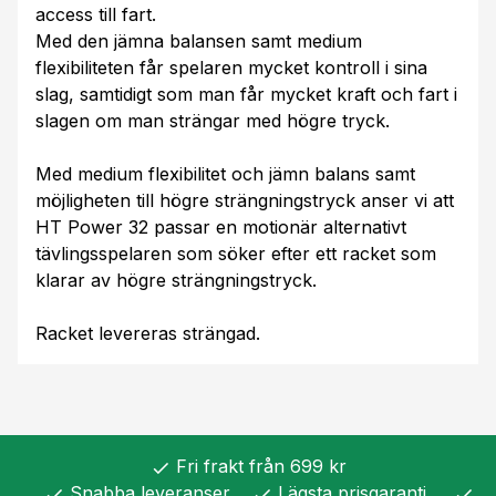
access till fart.
Med den jämna balansen samt medium
flexibiliteten får spelaren mycket kontroll i sina
slag, samtidigt som man får mycket kraft och fart i
slagen om man strängar med högre tryck.
Med medium flexibilitet och jämn balans samt
möjligheten till högre strängningstryck anser vi att
HT Power 32 passar en motionär alternativt
tävlingsspelaren som söker efter ett racket som
klarar av högre strängningstryck.
Racket levereras strängad.
Fri frakt från 699 kr
check
Snabba leveranser
Lägsta prisgaranti
check
check
check